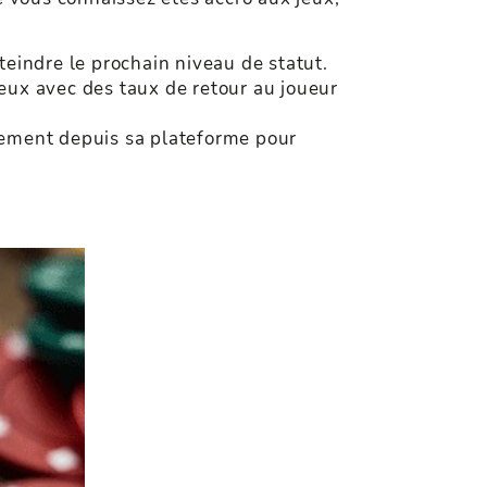
teindre le prochain niveau de statut.
eux avec des taux de retour au joueur
ctement depuis sa plateforme pour