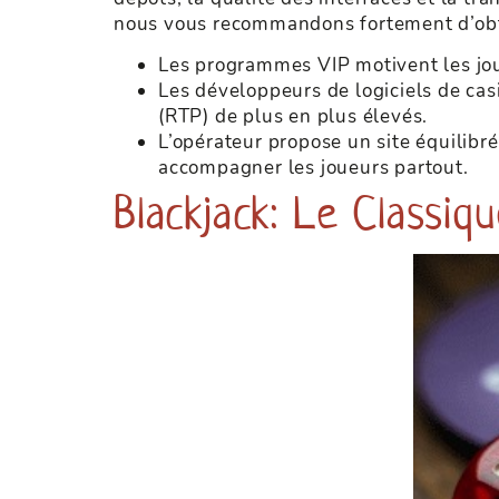
nous vous recommandons fortement d’obte
Les programmes VIP motivent les joue
Les développeurs de logiciels de ca
(RTP) de plus en plus élevés.
L’opérateur propose un site équilibr
accompagner les joueurs partout.
Blackjack: Le Classiq