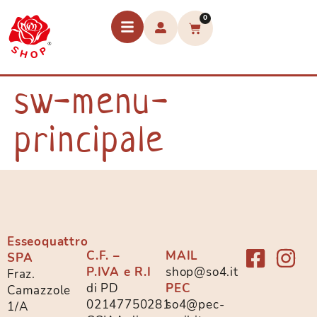
0
sw-menu-
principale
Esseoquattro
C.F. –
MAIL
SPA
P.IVA e R.I
shop@so4.it
Fraz.
di PD
PEC
Camazzole
02147750281
so4@pec-
1/A