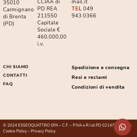
CCIAA di
mail.it
35010
PD REA
TEL
049
Carmignano
211550
943 0366
di Brenta
Capitale
(PD)
Sociale €
460.000,00
i.v.
CHI SIAMO
Spedizione e consegna
CONTATTI
Resi e reclami
FAQ
Condizioni di vendita
© 2024 ESSEOQUATTRO SPA – C.F. – P.IVA e R.I di PD 02147750281 –
Cookie Policy
–
Privacy Policy