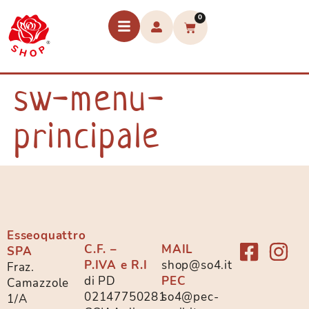
0
sw-menu-
principale
Esseoquattro
C.F. –
MAIL
SPA
P.IVA e R.I
shop@so4.it
Fraz.
di PD
PEC
Camazzole
02147750281
so4@pec-
1/A