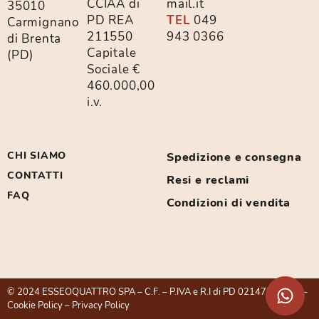
CCIAA di
mail.it
35010
PD REA
TEL
049
Carmignano
211550
943 0366
di Brenta
Capitale
(PD)
Sociale €
460.000,00
i.v.
CHI SIAMO
Spedizione e consegna
CONTATTI
Resi e reclami
FAQ
Condizioni di vendita
© 2024 ESSEOQUATTRO SPA – C.F. – P.IVA e R.I di PD 02147750281 –
Cookie Policy
–
Privacy Policy