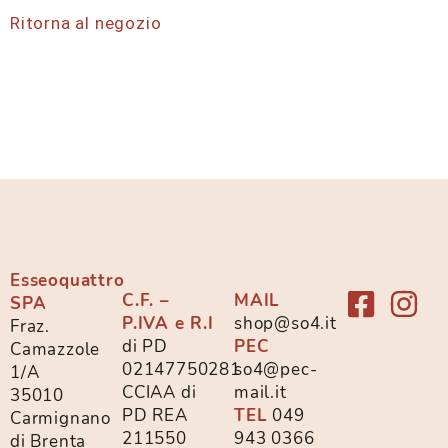
Ritorna al negozio
Esseoquattro
C.F. –
MAIL
SPA
P.IVA e R.I
shop@so4.it
Fraz.
di PD
PEC
Camazzole
02147750281
so4@pec-
1/A
CCIAA di
mail.it
35010
PD REA
TEL
049
Carmignano
211550
943 0366
di Brenta