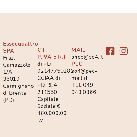
Esseoquattro
C.F. –
MAIL
SPA
P.IVA e R.I
shop@so4.it
Fraz.
di PD
PEC
Camazzole
02147750281
so4@pec-
1/A
CCIAA di
mail.it
35010
PD REA
TEL
049
Carmignano
211550
943 0366
di Brenta
Capitale
(PD)
Sociale €
460.000,00
i.v.