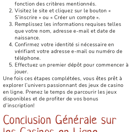
fonction des critères mentionnés.
Visitez le site et cliquez sur le bouton «
S’inscrire » ou « Créer un compte ».
Remplissez les informations requises telles
que votre nom, adresse e-mail et date de
naissance.
Confirmez votre identité si nécessaire en
vérifiant votre adresse e-mail ou numéro de
téléphone.
Effectuez un premier dépôt pour commencer à
jouer.
Une fois ces étapes complétées, vous êtes prêt à
explorer l’univers passionnant des jeux de casino
en ligne. Prenez le temps de parcourir les jeux
disponibles et de profiter de vos bonus
d’inscription!
Conclusion Générale sur
les Casinos en Ligne