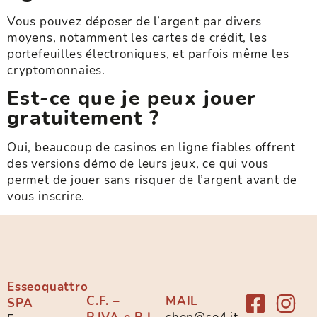
Vous pouvez déposer de l’argent par divers
moyens, notamment les cartes de crédit, les
portefeuilles électroniques, et parfois même les
cryptomonnaies.
Est-ce que je peux jouer
gratuitement ?
Oui, beaucoup de casinos en ligne fiables offrent
des versions démo de leurs jeux, ce qui vous
permet de jouer sans risquer de l’argent avant de
vous inscrire.
Esseoquattro
C.F. –
MAIL
SPA