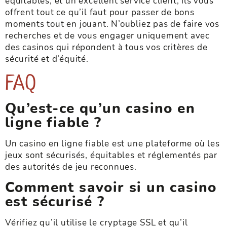
équitables, et un excellent service client, ils vous
offrent tout ce qu’il faut pour passer de bons
moments tout en jouant. N’oubliez pas de faire vos
recherches et de vous engager uniquement avec
des casinos qui répondent à tous vos critères de
sécurité et d’équité.
FAQ
Qu’est-ce qu’un casino en
ligne fiable ?
Un casino en ligne fiable est une plateforme où les
jeux sont sécurisés, équitables et réglementés par
des autorités de jeu reconnues.
Comment savoir si un casino
est sécurisé ?
Vérifiez qu’il utilise le cryptage SSL et qu’il