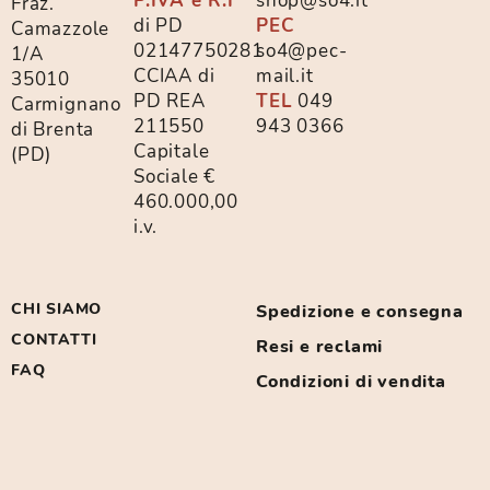
P.IVA e R.I
shop@so4.it
Fraz.
di PD
PEC
Camazzole
02147750281
so4@pec-
1/A
CCIAA di
mail.it
35010
PD REA
TEL
049
Carmignano
211550
943 0366
di Brenta
Capitale
(PD)
Sociale €
460.000,00
i.v.
CHI SIAMO
Spedizione e consegna
CONTATTI
Resi e reclami
FAQ
Condizioni di vendita