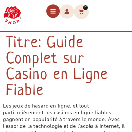
0
Titre: Guide
Complet sur
Casino en Ligne
Fiable
Les jeux de hasard en ligne, et tout
particulièrement les casinos en ligne fiables,
gagnent en popularité à travers le monde. Avec
l’essor de la technologie et de l’accès à Internet, il