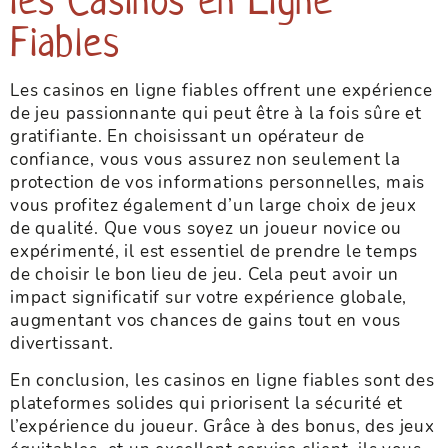
Fiables
Les casinos en ligne fiables offrent une expérience
de jeu passionnante qui peut être à la fois sûre et
gratifiante. En choisissant un opérateur de
confiance, vous vous assurez non seulement la
protection de vos informations personnelles, mais
vous profitez également d’un large choix de jeux
de qualité. Que vous soyez un joueur novice ou
expérimenté, il est essentiel de prendre le temps
de choisir le bon lieu de jeu. Cela peut avoir un
impact significatif sur votre expérience globale,
augmentant vos chances de gains tout en vous
divertissant.
En conclusion, les casinos en ligne fiables sont des
plateformes solides qui priorisent la sécurité et
l’expérience du joueur. Grâce à des bonus, des jeux