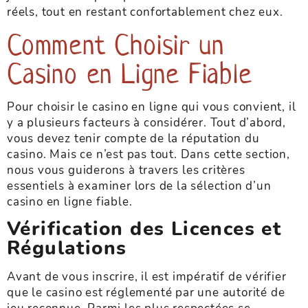
réels, tout en restant confortablement chez eux.
Comment Choisir un
Casino en Ligne Fiable
Pour choisir le casino en ligne qui vous convient, il
y a plusieurs facteurs à considérer. Tout d’abord,
vous devez tenir compte de la réputation du
casino. Mais ce n’est pas tout. Dans cette section,
nous vous guiderons à travers les critères
essentiels à examiner lors de la sélection d’un
casino en ligne fiable.
Vérification des Licences et
Régulations
Avant de vous inscrire, il est impératif de vérifier
que le casino est réglementé par une autorité de