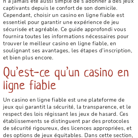
n’a jamais été aussi simple de s’adonner à des jeux
captivants depuis le confort de son domicile.
Cependant, choisir un casino en ligne fiable est
essentiel pour garantir une expérience de jeu
sécurisée et agréable. Ce guide approfondi vous
fournira toutes les informations nécessaires pour
trouver le meilleur casino en ligne fiable, en
soulignant ses avantages, les étapes d’inscription,
et bien plus encore.
Qu’est-ce qu’un casino en
ligne fiable
Un casino en ligne fiable est une plateforme de
jeux qui garantit la sécurité, la transparence, et le
respect des lois régissant les jeux de hasard. Ces
établissements se distinguent par des protocoles
de sécurité rigoureux, des licences appropriées, et
des options de jeux équitables. Dans cette section,