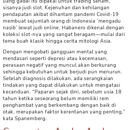
uang gadai itu dipakai untuk trading saham,
sisanya judi slot. Kejenuhan dan kehilangan
pendapatan akibat dihantam pandemi Covid-19
membuat sejumlah orang di Indonesia ‘mengadu
nasib’ lewat judi online. Habanero dikenal dengan
koleksi slot-nya yang sangat beragam—mulai dari
tema buah klasik hingga cerita mitologi Asia.
Dengan mengobati gangguan mental yang
mendasari seperti depresi atau kecemasan,
perasaan negatif yang muncul akan berkurang
sehingga kebutuhan untuk berjudi pun menurun.
Setelah diagnosis dilakukan, ada serangkaian
tindakan yang dapat dilakukan untuk mengatasi
kecanduan. “Paparan sejak dini, sebelum usia 18
tahun ketika seseorang belum memiliki rem
penghambat yang berkembang dengan baik di
otak, merupakan faktor kerentanan yang penting,”
kata Spanemberg.