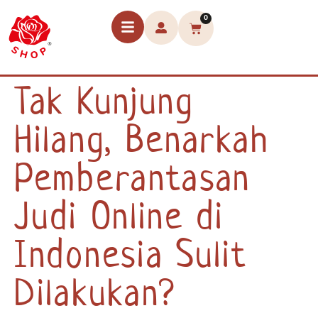
0
Tak Kunjung
Hilang, Benarkah
Pemberantasan
Judi Online di
Indonesia Sulit
Dilakukan?