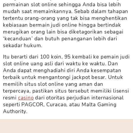
permainan slot online sehingga Anda bisa lebih
mudah saat memainkannya. Sebab dalam tahapan
tertentu orang-orang yang tak bisa menghentikan
kebiasaan bermain judi online hingga bertindak
merugikan orang lain bisa diketagorikan sebagai
‘kecanduan’ dan butuh penanganan lebih dari
sekadar hukum.
Itu berarti dari 100 koin, 95 kembali ke pemain judi
slot online uang asli dari waktu ke waktu. Dan
Anda dapat menghadiahi diri Anda kesempatan
terbaik untuk mengantongi jackpot besar. Untuk
memilih situs slot online yang aman dan
terpercaya, pastikan situs tersebut memiliki lisensi
resmi
casino
dari otoritas perjudian internasional
seperti PAGCOR, Curacao, atau Malta Gaming
Authority.