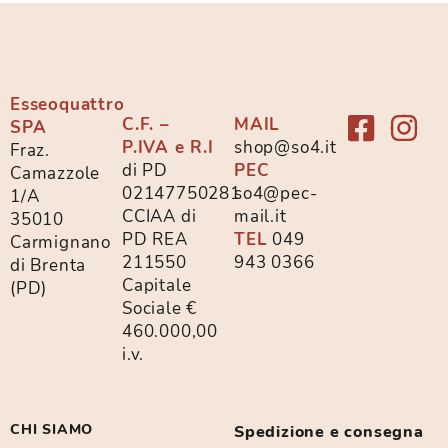
Esseoquattro
C.F. –
MAIL
SPA
P.IVA e R.I
shop@so4.it
Fraz.
di PD
PEC
Camazzole
02147750281
so4@pec-
1/A
CCIAA di
mail.it
35010
PD REA
TEL
049
Carmignano
211550
943 0366
di Brenta
Capitale
(PD)
Sociale €
460.000,00
i.v.
CHI SIAMO
Spedizione e consegna