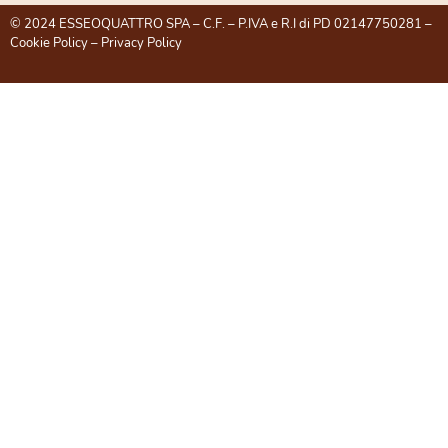
© 2024 ESSEOQUATTRO SPA – C.F. – P.IVA e R.I di PD 02147750281 –
Cookie Policy
–
Privacy Policy