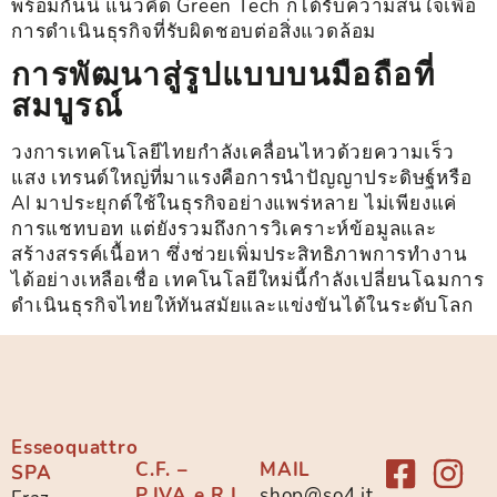
พร้อมกันนี้ แนวคิด Green Tech ก็ได้รับความสนใจเพื่อ
การดำเนินธุรกิจที่รับผิดชอบต่อสิ่งแวดล้อม
การพัฒนาสู่รูปแบบบนมือถือที่
สมบูรณ์
วงการเทคโนโลยีไทยกำลังเคลื่อนไหวด้วยความเร็ว
แสง เทรนด์ใหญ่ที่มาแรงคือการนำปัญญาประดิษฐ์หรือ
AI มาประยุกต์ใช้ในธุรกิจอย่างแพร่หลาย ไม่เพียงแค่
การแชทบอท แต่ยังรวมถึงการวิเคราะห์ข้อมูลและ
สร้างสรรค์เนื้อหา ซึ่งช่วยเพิ่มประสิทธิภาพการทำงาน
ได้อย่างเหลือเชื่อ เทคโนโลยีใหม่นี้กำลังเปลี่ยนโฉมการ
ดำเนินธุรกิจไทยให้ทันสมัยและแข่งขันได้ในระดับโลก
Esseoquattro
C.F. –
MAIL
SPA
P.IVA e R.I
shop@so4.it