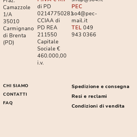
Fraz.
di PD
PEC
Camazzole
02147750281
so4@pec-
1/A
CCIAA di
mail.it
35010
PD REA
TEL
049
Carmignano
211550
943 0366
di Brenta
Capitale
(PD)
Sociale €
460.000,00
i.v.
CHI SIAMO
Spedizione e consegna
CONTATTI
Resi e reclami
FAQ
Condizioni di vendita