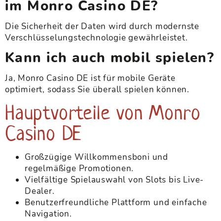
im Monro Casino DE?
Die Sicherheit der Daten wird durch modernste
Verschlüsselungstechnologie gewährleistet.
Kann ich auch mobil spielen?
Ja, Monro Casino DE ist für mobile Geräte
optimiert, sodass Sie überall spielen können.
Hauptvorteile von Monro
Casino DE
Großzügige Willkommensboni und
regelmäßige Promotionen.
Vielfältige Spielauswahl von Slots bis Live-
Dealer.
Benutzerfreundliche Plattform und einfache
Navigation.