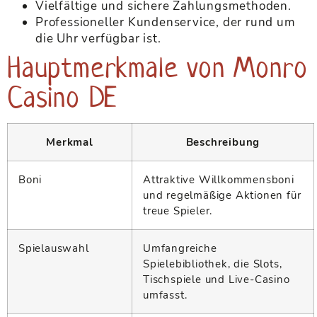
Vielfältige und sichere Zahlungsmethoden.
Professioneller Kundenservice, der rund um
die Uhr verfügbar ist.
Hauptmerkmale von Monro
Casino DE
Merkmal
Beschreibung
Boni
Attraktive Willkommensboni
und regelmäßige Aktionen für
treue Spieler.
Spielauswahl
Umfangreiche
Spielebibliothek, die Slots,
Tischspiele und Live-Casino
umfasst.