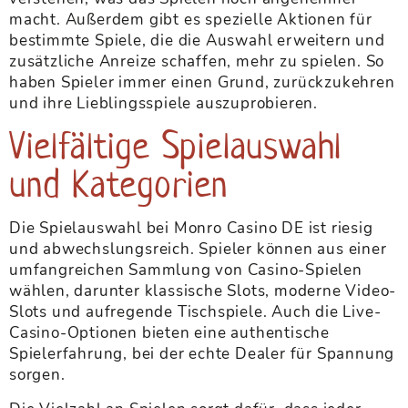
macht. Außerdem gibt es spezielle Aktionen für
bestimmte Spiele, die die Auswahl erweitern und
zusätzliche Anreize schaffen, mehr zu spielen. So
haben Spieler immer einen Grund, zurückzukehren
und ihre Lieblingsspiele auszuprobieren.
Vielfältige Spielauswahl
und Kategorien
Die Spielauswahl bei Monro Casino DE ist riesig
und abwechslungsreich. Spieler können aus einer
umfangreichen Sammlung von Casino-Spielen
wählen, darunter klassische Slots, moderne Video-
Slots und aufregende Tischspiele. Auch die Live-
Casino-Optionen bieten eine authentische
Spielerfahrung, bei der echte Dealer für Spannung
sorgen.