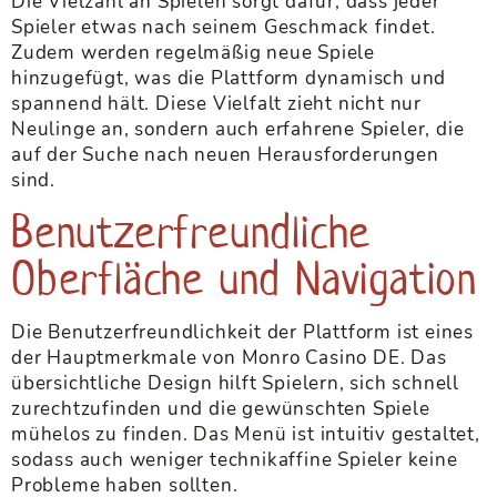
Die Vielzahl an Spielen sorgt dafür, dass jeder
Spieler etwas nach seinem Geschmack findet.
Zudem werden regelmäßig neue Spiele
hinzugefügt, was die Plattform dynamisch und
spannend hält. Diese Vielfalt zieht nicht nur
Neulinge an, sondern auch erfahrene Spieler, die
auf der Suche nach neuen Herausforderungen
sind.
Benutzerfreundliche
Oberfläche und Navigation
Die Benutzerfreundlichkeit der Plattform ist eines
der Hauptmerkmale von Monro Casino DE. Das
übersichtliche Design hilft Spielern, sich schnell
zurechtzufinden und die gewünschten Spiele
mühelos zu finden. Das Menü ist intuitiv gestaltet,
sodass auch weniger technikaffine Spieler keine
Probleme haben sollten.