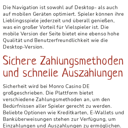
Die Navigation ist sowohl auf Desktop- als auch
auf mobilen Geräten optimiert. Spieler können ihre
Lieblingsspiele jederzeit und überall genießen,
was ein großer Vorteil für Vielspieler ist. Die
mobile Version der Seite bietet eine ebenso hohe
Qualität und Benutzerfreundlichkeit wie die
Desktop-Version.
Sichere Zahlungsmethoden
und schnelle Auszahlungen
Sicherheit wird bei Monro Casino DE
großgeschrieben. Die Plattform bietet
verschiedene Zahlungsmethoden an, um den
Bedürfnissen aller Spieler gerecht zu werden.
Beliebte Optionen wie Kreditkarten, E-Wallets und
Banküberweisungen stehen zur Verfügung, um
Einzahlungen und Auszahlungen zu ermöglichen.