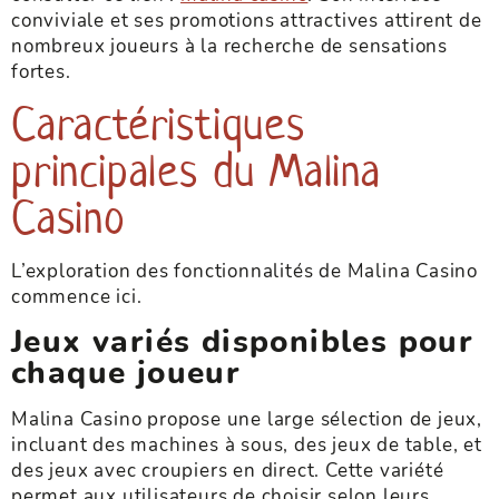
conviviale et ses promotions attractives attirent de
nombreux joueurs à la recherche de sensations
fortes.
Caractéristiques
principales du Malina
Casino
L’exploration des fonctionnalités de Malina Casino
commence ici.
Jeux variés disponibles pour
chaque joueur
Malina Casino propose une large sélection de jeux,
incluant des machines à sous, des jeux de table, et
des jeux avec croupiers en direct. Cette variété
permet aux utilisateurs de choisir selon leurs