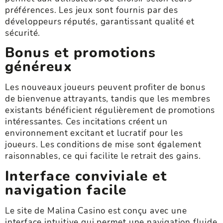
préférences. Les jeux sont fournis par des
développeurs réputés, garantissant qualité et
sécurité.
Bonus et promotions
généreux
Les nouveaux joueurs peuvent profiter de bonus
de bienvenue attrayants, tandis que les membres
existants bénéficient régulièrement de promotions
intéressantes. Ces incitations créent un
environnement excitant et lucratif pour les
joueurs. Les conditions de mise sont également
raisonnables, ce qui facilite le retrait des gains.
Interface conviviale et
navigation facile
Le site de Malina Casino est conçu avec une
interface intuitive qui permet une navigation fluide