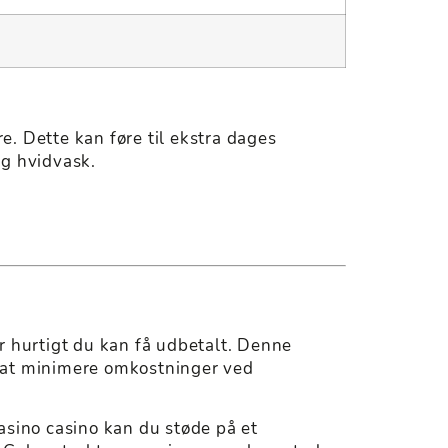
. Dette kan føre til ekstra dages
og hvidvask.
r hurtigt du kan få udbetalt. Denne
l at minimere omkostninger ved
sino casino kan du støde på et