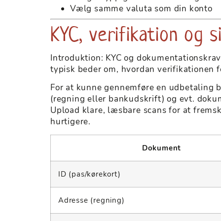
Vælg samme valuta som din konto
KYC, verifikation og 
Introduktion: KYC og dokumentationskrav 
typisk beder om, hvordan verifikationen 
For at kunne gennemføre en udbetaling be
(regning eller bankudskrift) og evt. doku
Upload klare, læsbare scans for at frems
hurtigere.
Dokument
ID (pas/kørekort)
Adresse (regning)