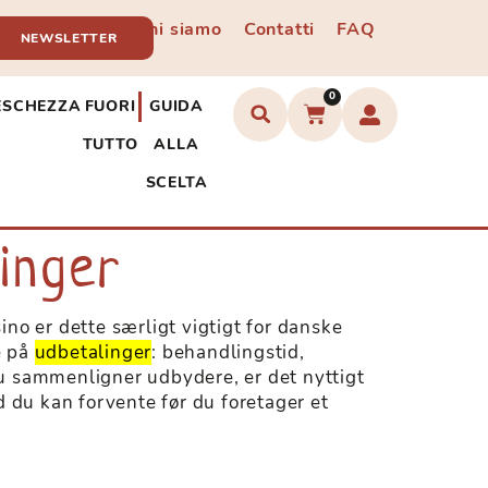
Chi siamo
Contatti
FAQ
NEWSLETTER
0
ESCHEZZA
FUORI
GUIDA
TUTTO
ALLA
SCELTA
inger
no er dette særligt vigtigt for danske
e på
udbetalinger
: behandlingstid,
du sammenligner udbydere, er det nyttigt
d du kan forvente før du foretager et