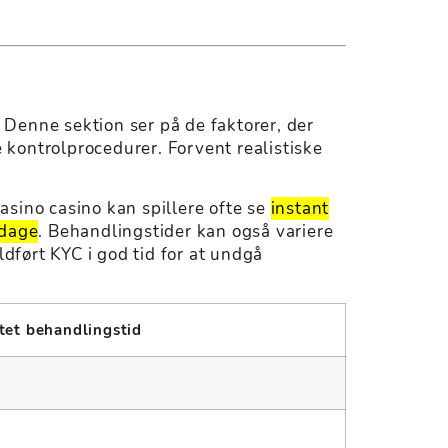
. Denne sektion ser på de faktorer, der
kontrolprocedurer. Forvent realistiske
asino casino kan spillere ofte se
instant
dage
. Behandlingstider kan også variere
ldført KYC i god tid for at undgå
tet behandlingstid