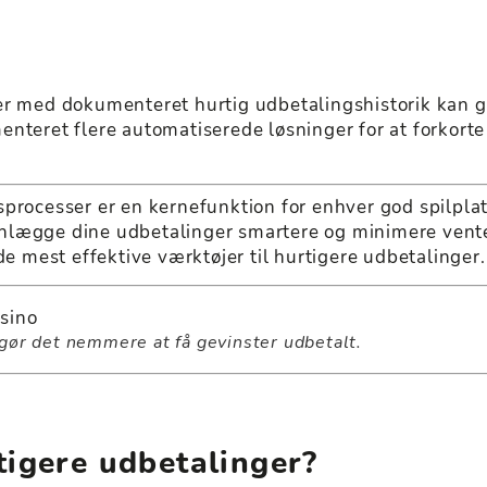
er med dokumenteret hurtig udbetalingshistorik kan gi
teret flere automatiserede løsninger for at forkorte v
processer er en kernefunktion for enhver god spilplat
nlægge dine udbetalinger smartere og minimere ventet
de mest effektive værktøjer til hurtigere udbetalinger.
 gør det nemmere at få gevinster udbetalt.
tigere udbetalinger?