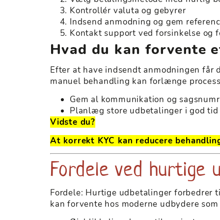
Kontrollér valuta og gebyrer
Indsend anmodning og gem refere
Kontakt support ved forsinkelse og 
Hvad du kan forvente e
Efter at have indsendt anmodningen får
manuel behandling kan forlænge process
Gem al kommunikation og sagsnumr
Planlæg store udbetalinger i god tid
Vidste du?
At korrekt KYC kan reducere behandlin
Fordele ved hurtige 
Fordele: Hurtige udbetalinger forbedrer t
kan forvente hos moderne udbydere som 