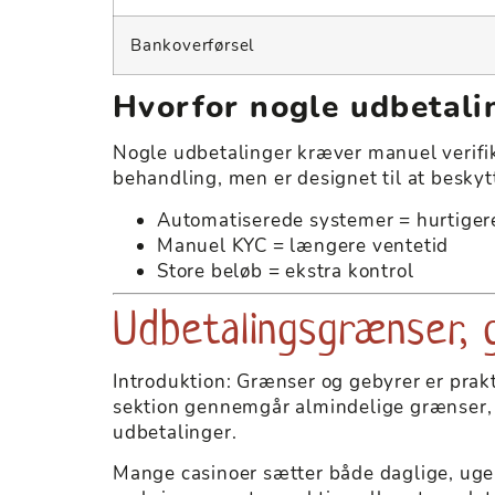
Bankoverførsel
Hvorfor nogle udbetali
Nogle udbetalinger kræver manuel verifika
behandling, men er designet til at besky
Automatiserede systemer = hurtiger
Manuel KYC = længere ventetid
Store beløb = ekstra kontrol
Udbetalingsgrænser, 
Introduktion: Grænser og gebyrer er prakt
sektion gennemgår almindelige grænser, 
udbetalinger.
Mange casinoer sætter både daglige, uge