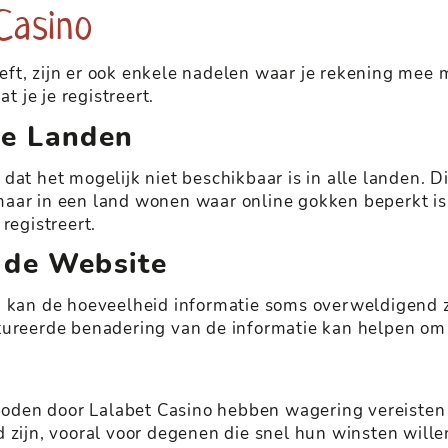
Casino
ft, zijn er ook enkele nadelen waar je rekening mee 
 je je registreert.
ge Landen
dat het mogelijk niet beschikbaar is in alle landen. D
aar in een land wonen waar online gokken beperkt is.
registreert.
 de Website
, kan de hoeveelheid informatie soms overweldigend z
tureerde benadering van de informatie kan helpen om 
den door Lalabet Casino hebben wagering vereisten di
d zijn, vooral voor degenen die snel hun winsten will