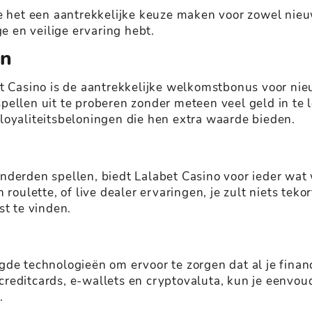
ie het een aantrekkelijke keuze maken voor zowel nie
ge en veilige ervaring hebt.
en
t Casino is de aantrekkelijke welkomstbonus voor nieu
pellen uit te proberen zonder meteen veel geld in te
loyaliteitsbeloningen die hen extra waarde bieden.
nderden spellen, biedt Lalabet Casino voor ieder wat w
n roulette, of live dealer ervaringen, je zult niets t
st te vinden.
de technologieën om ervoor te zorgen dat al je financ
reditcards, e-wallets en cryptovaluta, kun je eenvo
.