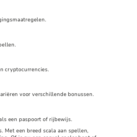
igingsmaatregelen.
pellen.
n cryptocurrencies.
ariëren voor verschillende bonussen.
als een paspoort of rijbewijs.
s. Met een breed scala aan spellen,