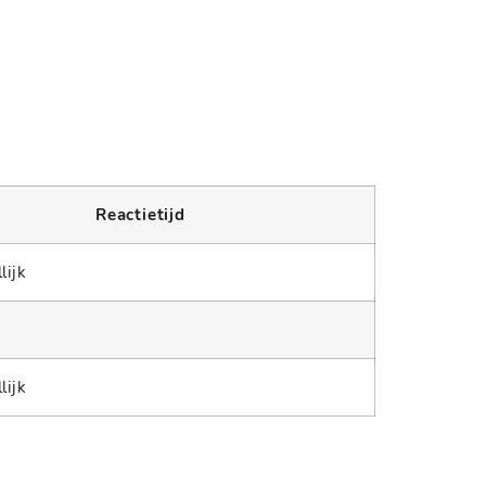
Reactietijd
lijk
lijk