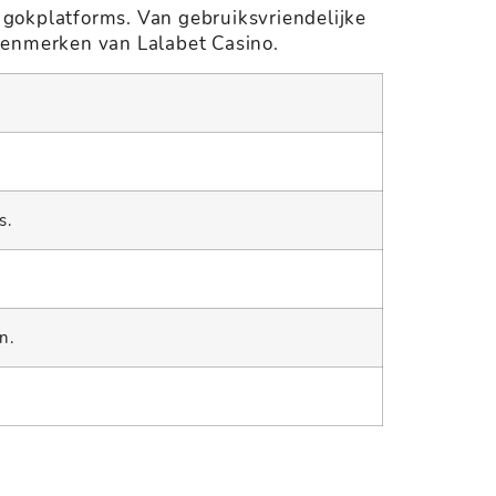
 gokplatforms. Van gebruiksvriendelijke
e kenmerken van Lalabet Casino.
s.
n.