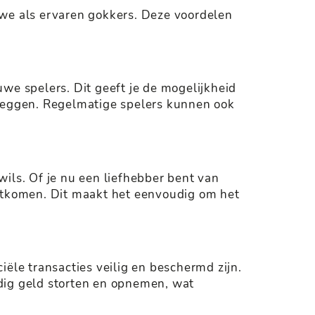
uwe als ervaren gokkers. Deze voordelen
we spelers. Dit geeft je de mogelijkheid
 leggen. Regelmatige spelers kunnen ook
ils. Of je nu een liefhebber bent van
ekortkomen. Dit maakt het eenvoudig om het
iële transacties veilig en beschermd zijn.
udig geld storten en opnemen, wat