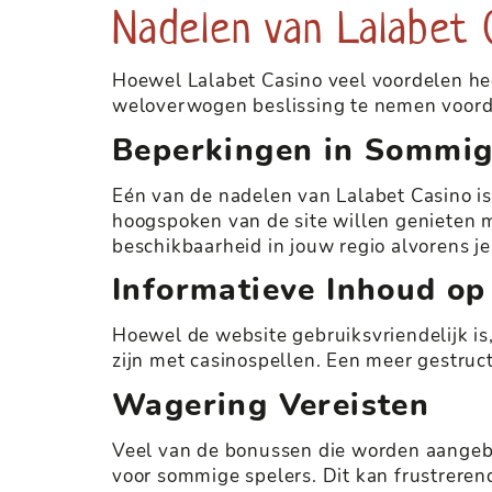
Nadelen van Lalabet 
Hoewel Lalabet Casino veel voordelen hee
weloverwogen beslissing te nemen voordat
Beperkingen in Sommi
Eén van de nadelen van Lalabet Casino is 
hoogspoken van de site willen genieten m
beschikbaarheid in jouw regio alvorens je 
Informatieve Inhoud op
Hoewel de website gebruiksvriendelijk is
zijn met casinospellen. Een meer gestruc
Wagering Vereisten
Veel van de bonussen die worden aangebo
voor sommige spelers. Dit kan frustreren