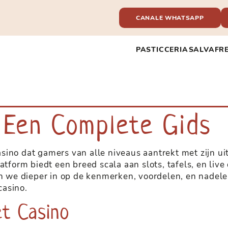
CANALE WHATSAPP
PASTICCERIA
SALVAFR
la nostra vasta selezione di giochi da
 e live dealers, grazie a
 Een Complete Gids
ori del settore, vivi il brivido!
sino dat gamers van alle niveaus aantrekt met zijn u
atform biedt een breed scala aan slots, tafels, en live
aan we dieper in op de kenmerken, voordelen, en nadel
casino.
t Casino