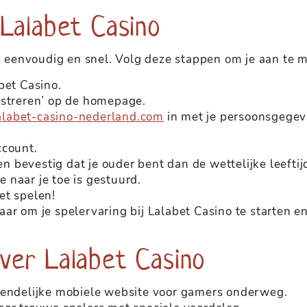
 Lalabet Casino
 is eenvoudig en snel. Volg deze stappen om je aan te
bet Casino.
istreren’ op de homepage.
lalabet-casino-nederland.com
in met je persoonsgegev
ccount.
bevestig dat je ouder bent dan de wettelijke leeftij
ie naar je toe is gestuurd.
et spelen!
ar om je spelervaring bij Lalabet Casino te starten e
over Lalabet Casino
iendelijke mobiele website voor gamers onderweg.