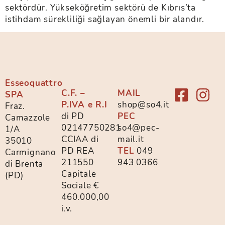
sektördür. Yükseköğretim sektörü de Kıbrıs’ta
istihdam sürekliliği sağlayan önemli bir alandır.
Esseoquattro
C.F. –
MAIL
SPA
P.IVA e R.I
shop@so4.it
Fraz.
di PD
PEC
Camazzole
02147750281
so4@pec-
1/A
CCIAA di
mail.it
35010
PD REA
TEL
049
Carmignano
211550
943 0366
di Brenta
Capitale
(PD)
Sociale €
460.000,00
i.v.