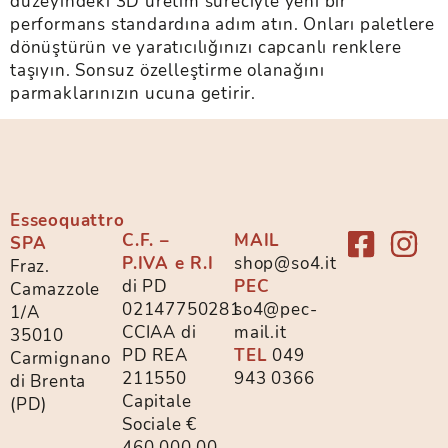
düzeyindeki 3D üretim süreciyle yeni bir
performans standardına adım atın. Onları paletlere
dönüştürün ve yaratıcılığınızı capcanlı renklere
taşıyın. Sonsuz özelleştirme olanağını
parmaklarınızın ucuna getirir.
Esseoquattro
C.F. –
MAIL
SPA
P.IVA e R.I
shop@so4.it
Fraz.
di PD
PEC
Camazzole
02147750281
so4@pec-
1/A
CCIAA di
mail.it
35010
PD REA
TEL
049
Carmignano
211550
943 0366
di Brenta
Capitale
(PD)
Sociale €
460.000,00