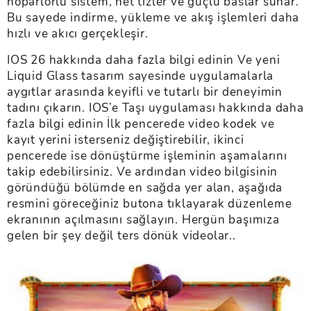
hoparlörlü sistem, net tizler ve güçlü baslar sunar.
Bu sayede indirme, yükleme ve akış işlemleri daha
hızlı ve akıcı gerçekleşir.
IOS 26 hakkında daha fazla bilgi edinin Ve yeni
Liquid Glass tasarım sayesinde uygulamalarla
aygıtlar arasında keyifli ve tutarlı bir deneyimin
tadını çıkarın. IOS’e Taşı uygulaması hakkında daha
fazla bilgi edinin İlk pencerede video kodek ve
kayıt yerini isterseniz değiştirebilir, ikinci
pencerede ise dönüştürme işleminin aşamalarını
takip edebilirsiniz. Ve ardından video bilgisinin
göründüğü bölümde en sağda yer alan, aşağıda
resmini göreceğiniz butona tıklayarak düzenleme
ekranının açılmasını sağlayın. Hergün başımıza
gelen bir şey değil ters dönük videolar..