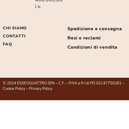
i.v.
CHI SIAMO
Spedizione e consegna
CONTATTI
Resi e reclami
FAQ
Condizioni di vendita
© 2024 ESSEOQUATTRO SPA – C.F. – P.IVA e R.I di PD 02147750281 –
Cookie Policy
–
Privacy Policy