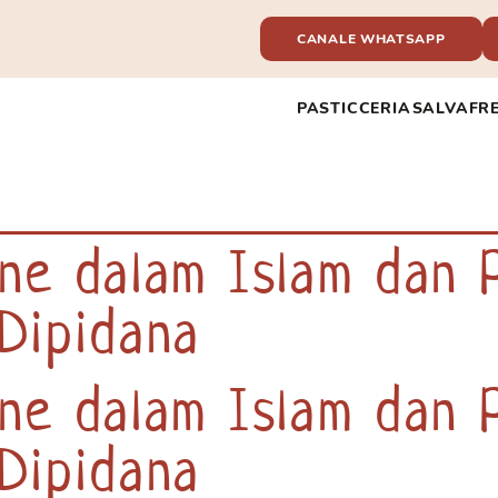
CANALE WHATSAPP
PASTICCERIA
SALVAFR
la nostra vasta selezione di giochi da
 e live dealers, grazie a
ine dalam Islam dan
ori del settore, vivi il brivido!
Dipidana
ine dalam Islam dan
Dipidana