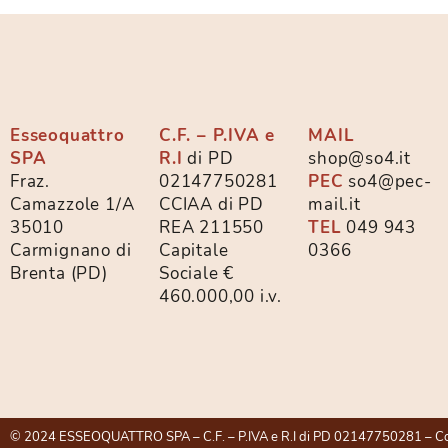
Esseoquattro
C.F. – P.IVA e
MAIL
SPA
R.I
di PD
shop@so4.it
Fraz.
02147750281
PEC
so4@pec-
Camazzole 1/A
CCIAA di PD
mail.it
35010
REA 211550
TEL
049 943
Carmignano di
Capitale
0366
Brenta (PD)
Sociale €
460.000,00 i.v.
© 2024 ESSEOQUATTRO SPA – C.F. – P.IVA e R.I di PD 02147750281 –
Co