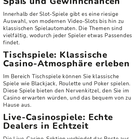
Spaß und Gewinnchancen
Innerhalb der Slot-Spiele gibt es eine riesige
Auswahl, von modernen Video-Slots bis hin zu
klassischen Spielautomaten. Die Themen sind
vielfältig, wodurch jeder Spieler etwas Passendes
findet.
Tischspiele: Klassische
Casino-Atmosphäre erleben
Im Bereich Tischspiele können Sie klassische
Spiele wie Blackjack, Roulette und Poker spielen.
Diese Spiele bieten den Nervenkitzel, den Sie im
Casino erwarten würden, und das bequem von zu
Hause aus.
Live-Casinospiele: Echte
Dealers in Echtzeit
Die Live-Casino-Sektion verbindet das Beste aus