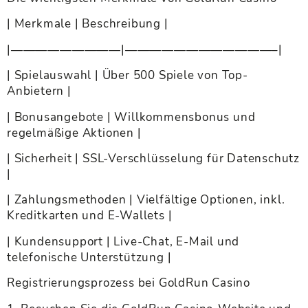
| Merkmale | Beschreibung |
|—————————|————————————–|
| Spielauswahl | Über 500 Spiele von Top-
Anbietern |
| Bonusangebote | Willkommensbonus und
regelmäßige Aktionen |
| Sicherheit | SSL-Verschlüsselung für Datenschutz
|
| Zahlungsmethoden | Vielfältige Optionen, inkl.
Kreditkarten und E-Wallets |
| Kundensupport | Live-Chat, E-Mail und
telefonische Unterstützung |
Registrierungsprozess bei GoldRun Casino