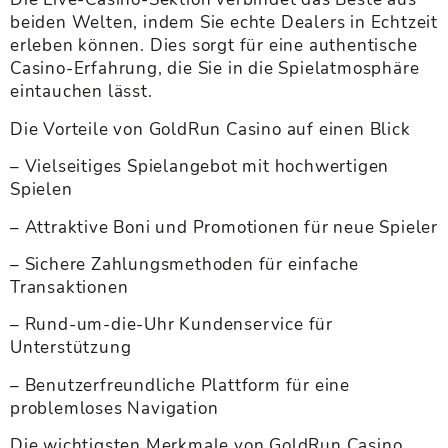
beiden Welten, indem Sie echte Dealers in Echtzeit
erleben können. Dies sorgt für eine authentische
Casino-Erfahrung, die Sie in die Spielatmosphäre
eintauchen lässt.
Die Vorteile von GoldRun Casino auf einen Blick
– Vielseitiges Spielangebot mit hochwertigen
Spielen
– Attraktive Boni und Promotionen für neue Spieler
– Sichere Zahlungsmethoden für einfache
Transaktionen
– Rund-um-die-Uhr Kundenservice für
Unterstützung
– Benutzerfreundliche Plattform für eine
problemloses Navigation
Die wichtigsten Merkmale von GoldRun Casino