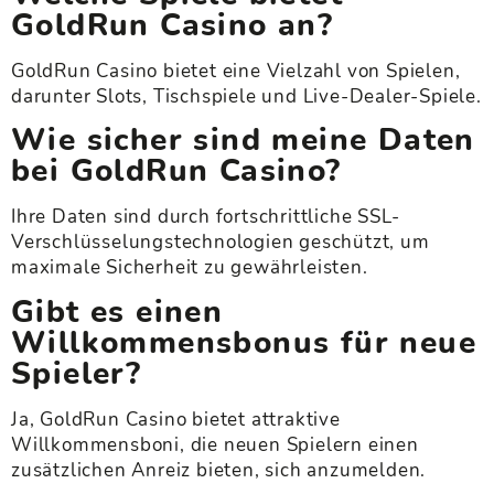
GoldRun Casino an?
GoldRun Casino bietet eine Vielzahl von Spielen,
darunter Slots, Tischspiele und Live-Dealer-Spiele.
Wie sicher sind meine Daten
bei GoldRun Casino?
Ihre Daten sind durch fortschrittliche SSL-
Verschlüsselungstechnologien geschützt, um
maximale Sicherheit zu gewährleisten.
Gibt es einen
Willkommensbonus für neue
Spieler?
Ja, GoldRun Casino bietet attraktive
Willkommensboni, die neuen Spielern einen
zusätzlichen Anreiz bieten, sich anzumelden.