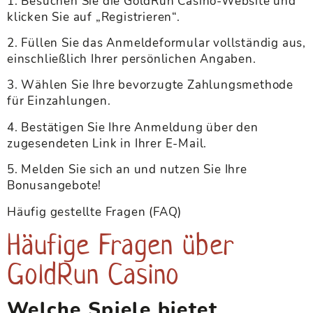
1. Besuchen Sie die GoldRun Casino-Website und
klicken Sie auf „Registrieren“.
2. Füllen Sie das Anmeldeformular vollständig aus,
einschließlich Ihrer persönlichen Angaben.
3. Wählen Sie Ihre bevorzugte Zahlungsmethode
für Einzahlungen.
4. Bestätigen Sie Ihre Anmeldung über den
zugesendeten Link in Ihrer E-Mail.
5. Melden Sie sich an und nutzen Sie Ihre
Bonusangebote!
Häufig gestellte Fragen (FAQ)
Häufige Fragen über
GoldRun Casino
Welche Spiele bietet