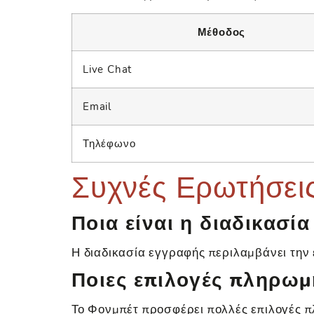
Μέθοδος
Live Chat
Email
Τηλέφωνο
Συχνές Ερωτήσει
Ποια είναι η διαδικασί
Η διαδικασία εγγραφής περιλαμβάνει την
Ποιες επιλογές πληρωμ
Το Φονμπέτ προσφέρει πολλές επιλογές 