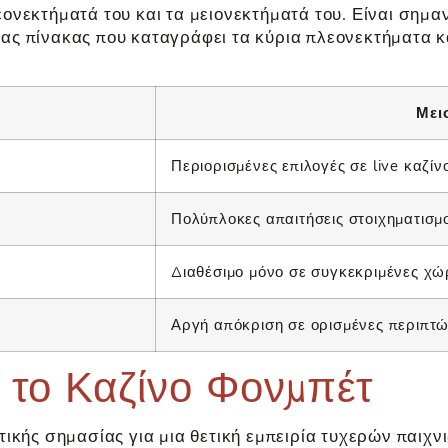
ονεκτήματά του και τα μειονεκτήματά του. Είναι σημαν
νας πίνακας που καταγράφει τα κύρια πλεονεκτήματα κ
Μει
Περιορισμένες επιλογές σε live καζίν
Πολύπλοκες απαιτήσεις στοιχηματισμ
Διαθέσιμο μόνο σε συγκεκριμένες χώ
Αργή απόκριση σε ορισμένες περιπτώ
 το Καζίνο Φονμπέτ
τικής σημασίας για μια θετική εμπειρία τυχερών παιχ