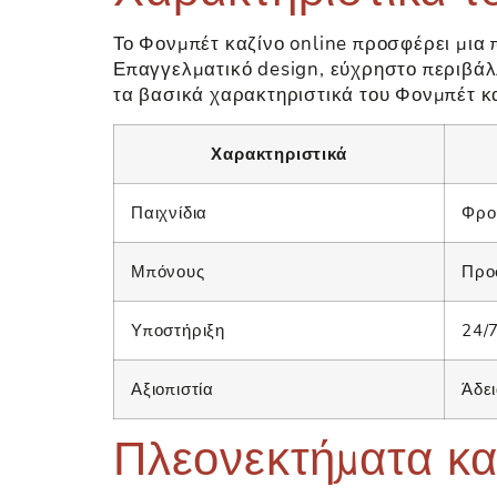
Το Φονμπέτ καζίνο online προσφέρει μια
Επαγγελματικό design, εύχρηστο περιβάλλ
τα βασικά χαρακτηριστικά του Φονμπέτ κα
Χαρακτηριστικά
Παιχνίδια
Φρου
Μπόνους
Προ
Υποστήριξη
24/
Αξιοπιστία
Άδει
Πλεονεκτήματα κα