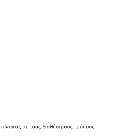
 πίνακας με τους διαθέσιμους τρόπους