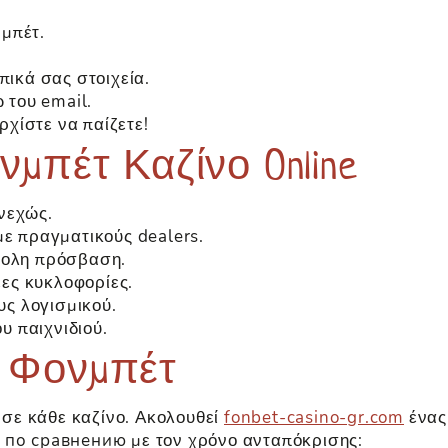
νμπέτ.
ικά σας στοιχεία.
 του email.
χίστε να παίζετε!
νμπέτ Καζίνο Online
υνεχώς.
με πραγματικούς dealers.
ύκολη πρόσβαση.
ες κυκλοφορίες.
ς λογισμικού.
υ παιχνιδιού.
ο Φονμπέτ
 σε κάθε καζίνο. Ακολουθεί
fonbet-casino-gr.com
ένας
e по сравнению με τον χρόνο ανταπόκρισης: