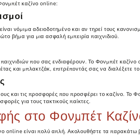
Φονμπέτ καζίνο online:
ισμοί
 είναι νόμιμα αδειοδοτημένο και αν τηρεί τους κανονι
πρώτο βήμα για μια ασφαλή εμπειρία παιχνιδιού.
α παιχνιδιών που σας ενδιαφέρουν. Το Φονμπέτ καζίνο 
ας και μπλακτζάκ, επιτρέποντάς σας να διαλέξετε το
ς
νους και τις προσφορές που προσφέρει το καζίνο. Το 
φορές για τους τακτικούς παίκτες.
φής στο Φονμπέτ Καζίνο
νο online είναι πολύ απλή. Ακολουθήστε τα παρακάτω 