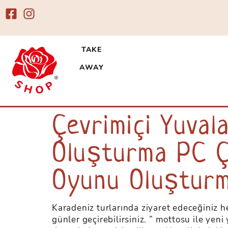
TAKE
AWAY
Esplora un mondo di emozioni con 
casinò, tra cui slot
Çevrimiçi Yuval
e ai migliori fornit
superbet
Oluşturma PC Ç
Oyunu Oluşturm
Karadeniz turlarında ziyaret edeceğiniz he
günler geçirebilirsiniz. ” mottosu ile yen