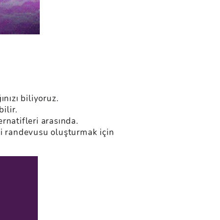
nızı biliyoruz.
ilir.
rnatifleri arasında.
mi randevusu oluşturmak için