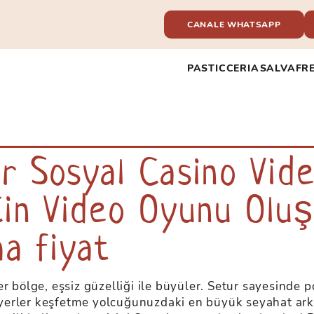
CANALE WHATSAPP
PASTICCERIA
SALVAFR
la nostra vasta selezione di giochi da
 e live dealers, grazie a
ar Sosyal Casino Vid
ori del settore, vivi il brivido!
in Video Oyunu Oluş
a fiyat
r bölge, eşsiz güzelliği ile büyüler. Setur sayesinde 
i yerler keşfetme yolcuğunuzdaki en büyük seyahat arka