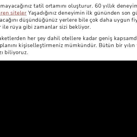
amayacağınız tatil ortamını oluşturur. 60 yıllık deneyi
en siteler
Yaşadığınız deneyimin ilk gününden son gü
cağını düşündüğünüz yerlere bile çok daha uygun fiyat
 ile rüya gibi zamanlar sizi bekliyor.
aketlerden her şey dahil otellere kadar geniş kapsamda
l planını kişiselleştirmeniz mümkündür. Bütün bir yıl
zı biliyoruz.