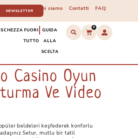
Chi siamo
Contatti
FAQ
NEWSLETTER
0
ESCHEZZA
FUORI
GUIDA
TUTTO
ALLA
SCELTA
eo Casino Oyun
turma Ve Video
popüler beldeleri keşfederek konforlu
daşınız Setur, mutlu bir tatil