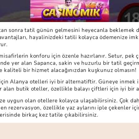
an sonra tatil günün gelmesini heyecanla beklemek dı
avantajları, hayalinizdeki tatili kolayca ödemenize imkâ
rur.
 misafirlerin konforu için özenle hazırlanır. Setur, pek
nde yer alan Sapanca, sakin ve huzurlu bir tatil geçirm
ile kaliteli bir hizmet alacağınızdan kuşkunuz olmasın!
n Alanya otelleri iyi bir alternatiftir. Güneye inmek i
alan butik oteller, özellikle balayı çiftleri için iyi bir a
 uygun olan otellere kolayca ulaşabilirsiniz. Çok dah
Erken rezervasyon, özellikle yaz aylarını iple çekenler 
risinde birkaç kez tatile çıkabilirsiniz.