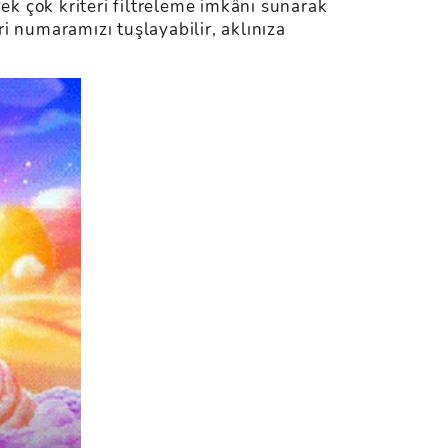
Pek çok kriteri filtreleme imkânı sunarak
ri numaramızı tuşlayabilir, aklınıza