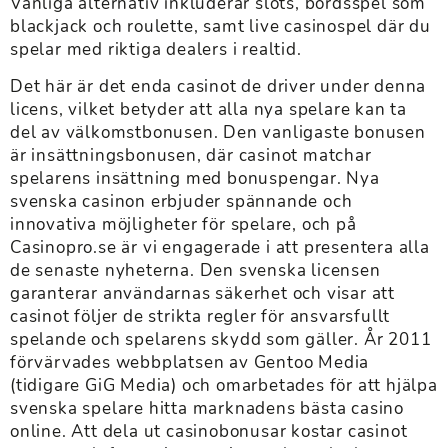
Vanliga alternativ inkluderar slots, bordsspel som
blackjack och roulette, samt live casinospel där du
spelar med riktiga dealers i realtid.
Det här är det enda casinot de driver under denna
licens, vilket betyder att alla nya spelare kan ta
del av välkomstbonusen. Den vanligaste bonusen
är insättningsbonusen, där casinot matchar
spelarens insättning med bonuspengar. Nya
svenska casinon erbjuder spännande och
innovativa möjligheter för spelare, och på
Casinopro.se är vi engagerade i att presentera alla
de senaste nyheterna. Den svenska licensen
garanterar användarnas säkerhet och visar att
casinot följer de strikta regler för ansvarsfullt
spelande och spelarens skydd som gäller. År 2011
förvärvades webbplatsen av Gentoo Media
(tidigare GiG Media) och omarbetades för att hjälpa
svenska spelare hitta marknadens bästa casino
online. Att dela ut casinobonusar kostar casinot