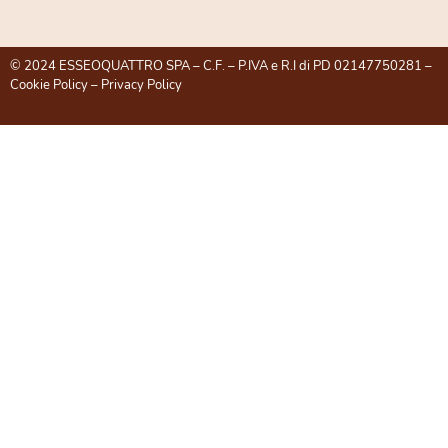
© 2024 ESSEOQUATTRO SPA – C.F. – P.IVA e R.I di PD 02147750281 –
Cookie Policy
–
Privacy Policy