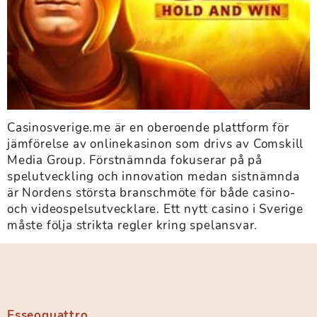
Casinosverige.me är en oberoende plattform för
jämförelse av onlinekasinon som drivs av Comskill
Media Group. Förstnämnda fokuserar på på
spelutveckling och innovation medan sistnämnda
är Nordens största branschmöte för både casino-
och videospelsutvecklare. Ett nytt casino i Sverige
måste följa strikta regler kring spelansvar.
Esseoquattro