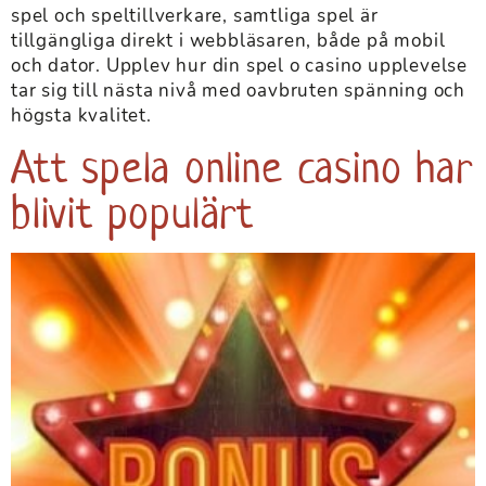
spel och speltillverkare, samtliga spel är
tillgängliga direkt i webbläsaren, både på mobil
och dator. Upplev hur din spel o casino upplevelse
tar sig till nästa nivå med oavbruten spänning och
högsta kvalitet.
Att spela online casino har
blivit populärt