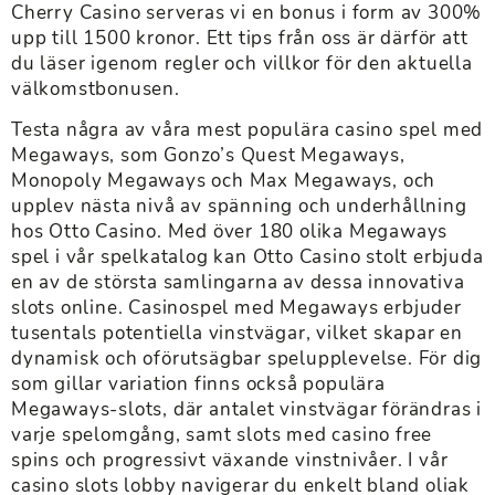
Cherry Casino serveras vi en bonus i form av 300%
upp till 1500 kronor. Ett tips från oss är därför att
du läser igenom regler och villkor för den aktuella
välkomstbonusen.
Testa några av våra mest populära casino spel med
Megaways, som Gonzo’s Quest Megaways,
Monopoly Megaways och Max Megaways, och
upplev nästa nivå av spänning och underhållning
hos Otto Casino. Med över 180 olika Megaways
spel i vår spelkatalog kan Otto Casino stolt erbjuda
en av de största samlingarna av dessa innovativa
slots online. Casinospel med Megaways erbjuder
tusentals potentiella vinstvägar, vilket skapar en
dynamisk och oförutsägbar spelupplevelse. För dig
som gillar variation finns också populära
Megaways-slots, där antalet vinstvägar förändras i
varje spelomgång, samt slots med casino free
spins och progressivt växande vinstnivåer. I vår
casino slots lobby navigerar du enkelt bland oliak