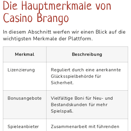
Die Hauptmerkmale von
Casino Brango
In diesem Abschnitt werfen wir einen Blick auf die
wichtigsten Merkmale der Plattform.
Merkmal
Beschreibung
Lizenzierung
Reguliert durch eine anerkannte
Glücksspielbehörde für
Sicherheit.
Bonusangebote
Vielfältige Boni für Neu- und
Bestandskunden für mehr
Spielspaß.
Spieleanbieter
Zusammenarbeit mit führenden