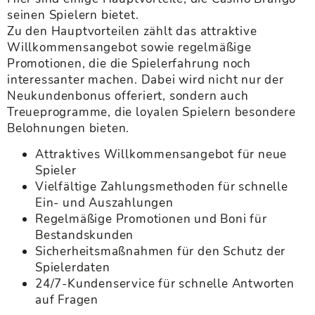
seinen Spielern bietet.
Zu den Hauptvorteilen zählt das attraktive
Willkommensangebot sowie regelmäßige
Promotionen, die die Spielerfahrung noch
interessanter machen. Dabei wird nicht nur der
Neukundenbonus offeriert, sondern auch
Treueprogramme, die loyalen Spielern besondere
Belohnungen bieten.
Attraktives Willkommensangebot für neue
Spieler
Vielfältige Zahlungsmethoden für schnelle
Ein- und Auszahlungen
Regelmäßige Promotionen und Boni für
Bestandskunden
Sicherheitsmaßnahmen für den Schutz der
Spielerdaten
24/7-Kundenservice für schnelle Antworten
auf Fragen