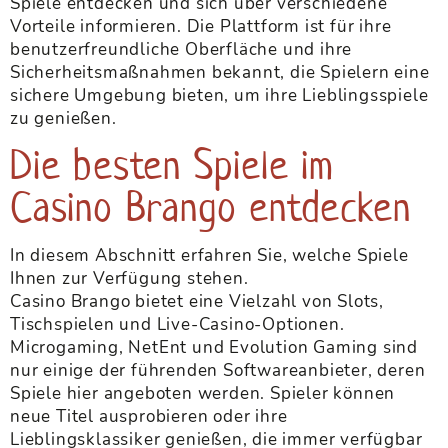
Spiele entdecken und sich über verschiedene
Vorteile informieren. Die Plattform ist für ihre
benutzerfreundliche Oberfläche und ihre
Sicherheitsmaßnahmen bekannt, die Spielern eine
sichere Umgebung bieten, um ihre Lieblingsspiele
zu genießen.
Die besten Spiele im
Casino Brango entdecken
In diesem Abschnitt erfahren Sie, welche Spiele
Ihnen zur Verfügung stehen.
Casino Brango bietet eine Vielzahl von Slots,
Tischspielen und Live-Casino-Optionen.
Microgaming, NetEnt und Evolution Gaming sind
nur einige der führenden Softwareanbieter, deren
Spiele hier angeboten werden. Spieler können
neue Titel ausprobieren oder ihre
Lieblingsklassiker genießen, die immer verfügbar