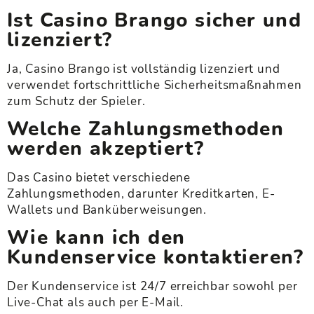
Ist Casino Brango sicher und
lizenziert?
Ja, Casino Brango ist vollständig lizenziert und
verwendet fortschrittliche Sicherheitsmaßnahmen
zum Schutz der Spieler.
Welche Zahlungsmethoden
werden akzeptiert?
Das Casino bietet verschiedene
Zahlungsmethoden, darunter Kreditkarten, E-
Wallets und Banküberweisungen.
Wie kann ich den
Kundenservice kontaktieren?
Der Kundenservice ist 24/7 erreichbar sowohl per
Live-Chat als auch per E-Mail.