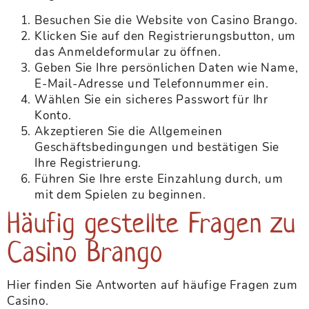
Besuchen Sie die Website von Casino Brango.
Klicken Sie auf den Registrierungsbutton, um
das Anmeldeformular zu öffnen.
Geben Sie Ihre persönlichen Daten wie Name,
E-Mail-Adresse und Telefonnummer ein.
Wählen Sie ein sicheres Passwort für Ihr
Konto.
Akzeptieren Sie die Allgemeinen
Geschäftsbedingungen und bestätigen Sie
Ihre Registrierung.
Führen Sie Ihre erste Einzahlung durch, um
mit dem Spielen zu beginnen.
Häufig gestellte Fragen zu
Casino Brango
Hier finden Sie Antworten auf häufige Fragen zum
Casino.