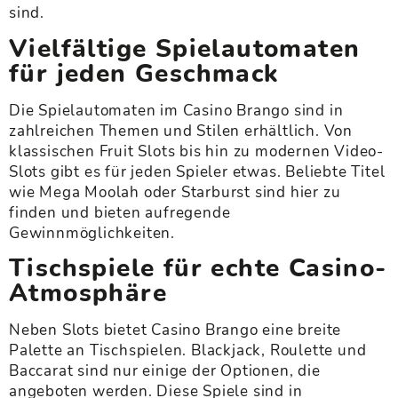
sind.
Vielfältige Spielautomaten
für jeden Geschmack
Die Spielautomaten im Casino Brango sind in
zahlreichen Themen und Stilen erhältlich. Von
klassischen Fruit Slots bis hin zu modernen Video-
Slots gibt es für jeden Spieler etwas. Beliebte Titel
wie Mega Moolah oder Starburst sind hier zu
finden und bieten aufregende
Gewinnmöglichkeiten.
Tischspiele für echte Casino-
Atmosphäre
Neben Slots bietet Casino Brango eine breite
Palette an Tischspielen. Blackjack, Roulette und
Baccarat sind nur einige der Optionen, die
angeboten werden. Diese Spiele sind in