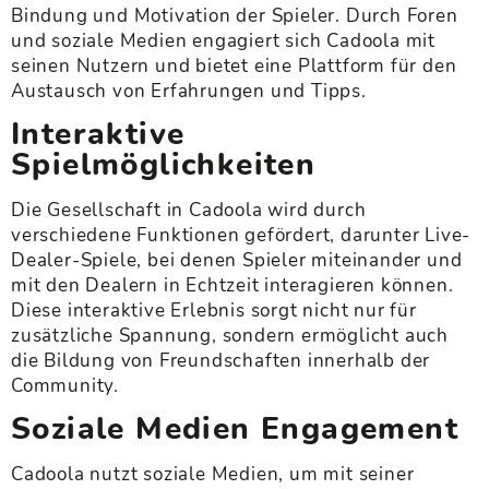
Bindung und Motivation der Spieler. Durch Foren
und soziale Medien engagiert sich Cadoola mit
seinen Nutzern und bietet eine Plattform für den
Austausch von Erfahrungen und Tipps.
Interaktive
Spielmöglichkeiten
Die Gesellschaft in Cadoola wird durch
verschiedene Funktionen gefördert, darunter Live-
Dealer-Spiele, bei denen Spieler miteinander und
mit den Dealern in Echtzeit interagieren können.
Diese interaktive Erlebnis sorgt nicht nur für
zusätzliche Spannung, sondern ermöglicht auch
die Bildung von Freundschaften innerhalb der
Community.
Soziale Medien Engagement
Cadoola nutzt soziale Medien, um mit seiner