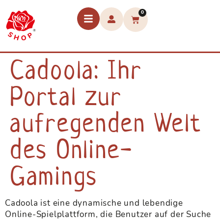
0
Cadoola: Ihr
Portal zur
aufregenden Welt
des Online-
Gamings
Cadoola ist eine dynamische und lebendige
Online-Spielplattform, die Benutzer auf der Suche