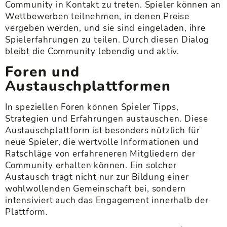
Community in Kontakt zu treten. Spieler können an
Wettbewerben teilnehmen, in denen Preise
vergeben werden, und sie sind eingeladen, ihre
Spielerfahrungen zu teilen. Durch diesen Dialog
bleibt die Community lebendig und aktiv.
Foren und
Austauschplattformen
In speziellen Foren können Spieler Tipps,
Strategien und Erfahrungen austauschen. Diese
Austauschplattform ist besonders nützlich für
neue Spieler, die wertvolle Informationen und
Ratschläge von erfahreneren Mitgliedern der
Community erhalten können. Ein solcher
Austausch trägt nicht nur zur Bildung einer
wohlwollenden Gemeinschaft bei, sondern
intensiviert auch das Engagement innerhalb der
Plattform.