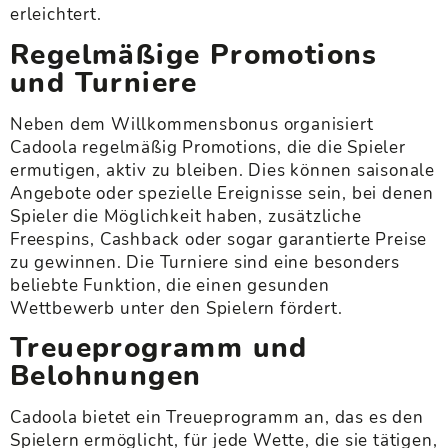
erleichtert.
Regelmäßige Promotions
und Turniere
Neben dem Willkommensbonus organisiert
Cadoola regelmäßig Promotions, die die Spieler
ermutigen, aktiv zu bleiben. Dies können saisonale
Angebote oder spezielle Ereignisse sein, bei denen
Spieler die Möglichkeit haben, zusätzliche
Freespins, Cashback oder sogar garantierte Preise
zu gewinnen. Die Turniere sind eine besonders
beliebte Funktion, die einen gesunden
Wettbewerb unter den Spielern fördert.
Treueprogramm und
Belohnungen
Cadoola bietet ein Treueprogramm an, das es den
Spielern ermöglicht, für jede Wette, die sie tätigen,