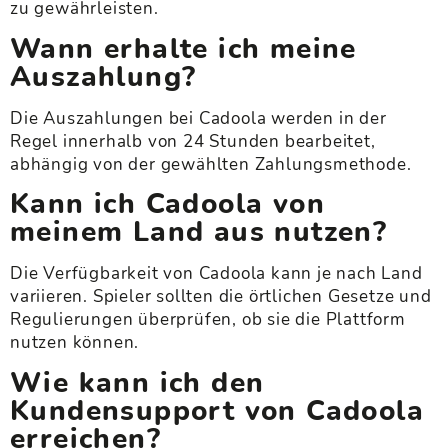
zu gewährleisten.
Wann erhalte ich meine
Auszahlung?
Die Auszahlungen bei Cadoola werden in der
Regel innerhalb von 24 Stunden bearbeitet,
abhängig von der gewählten Zahlungsmethode.
Kann ich Cadoola von
meinem Land aus nutzen?
Die Verfügbarkeit von Cadoola kann je nach Land
variieren. Spieler sollten die örtlichen Gesetze und
Regulierungen überprüfen, ob sie die Plattform
nutzen können.
Wie kann ich den
Kundensupport von Cadoola
erreichen?