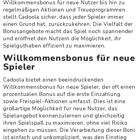
Willkommensbonus für neue Nutzer bis hin zu
regelmäßigen Aktionen und Treueprogrammen
stellt Cadoola sicher, dass jeder Spieler immer
einen Grund hat, zurückzukehren. Die Vielfalt der
Bonusangebote macht das Spiel noch spannender
und eröffnet den Nutzern die Möglichkeit, ihr
Spielguthaben effizient zu maximieren.
Willkommensbonus für neue
Spieler
Cadoola bietet einen beeindruckenden
Willkommensbonus für neue Spieler, der oft einen
prozentualen Bonus auf die erste Einzahlung
sowie Freispiel-Aktionen umfasst. Dies ist eine
großartige Möglichkeit für neue Nutzer, das
Spielangebot kennenzulernen und gleichzeitig
ihren Spielspaß zu maximieren, ohne viel Risiko
eingehen zu müssen. Die Verarbeitung dieser Boni
ist einfach und unkompliziert, was den Einstieg