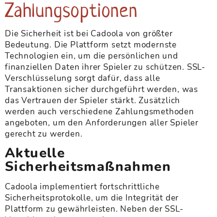
Zahlungsoptionen
Die Sicherheit ist bei Cadoola von größter
Bedeutung. Die Plattform setzt modernste
Technologien ein, um die persönlichen und
finanziellen Daten ihrer Spieler zu schützen. SSL-
Verschlüsselung sorgt dafür, dass alle
Transaktionen sicher durchgeführt werden, was
das Vertrauen der Spieler stärkt. Zusätzlich
werden auch verschiedene Zahlungsmethoden
angeboten, um den Anforderungen aller Spieler
gerecht zu werden.
Aktuelle
Sicherheitsmaßnahmen
Cadoola implementiert fortschrittliche
Sicherheitsprotokolle, um die Integrität der
Plattform zu gewährleisten. Neben der SSL-