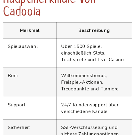
Cadoola
Merkmal
Beschreibung
Spielauswahl
Über 1500 Spiele,
einschließlich Slots,
Tischspiele und Live-Casino
Boni
Willkommensbonus,
Freispiel-Aktionen,
Treuepunkte und Turniere
Support
24/7 Kundensupport über
verschiedene Kanäle
Sicherheit
SSL-Verschlüsselung und
sichere Zahlungsoptionen