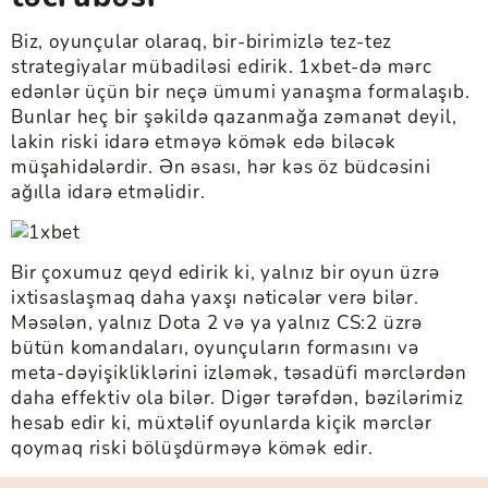
Biz, oyunçular olaraq, bir-birimizlə tez-tez
strategiyalar mübadiləsi edirik. 1xbet-də mərc
edənlər üçün bir neçə ümumi yanaşma formalaşıb.
Bunlar heç bir şəkildə qazanmağa zəmanət deyil,
lakin riski idarə etməyə kömək edə biləcək
müşahidələrdir. Ən əsası, hər kəs öz büdcəsini
ağılla idarə etməlidir.
Bir çoxumuz qeyd edirik ki, yalnız bir oyun üzrə
ixtisaslaşmaq daha yaxşı nəticələr verə bilər.
Məsələn, yalnız Dota 2 və ya yalnız CS:2 üzrə
bütün komandaları, oyunçuların formasını və
meta-dəyişikliklərini izləmək, təsadüfi mərclərdən
daha effektiv ola bilər. Digər tərəfdən, bəzilərimiz
hesab edir ki, müxtəlif oyunlarda kiçik mərclər
qoymaq riski bölüşdürməyə kömək edir.