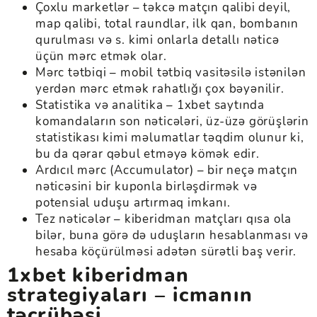
Çoxlu marketlər – təkcə matçın qalibi deyil,
map qalibi, total raundlar, ilk qan, bombanın
qurulması və s. kimi onlarla detallı nəticə
üçün mərc etmək olar.
Mərc tətbiqi – mobil tətbiq vasitəsilə istənilən
yerdən mərc etmək rahatlığı çox bəyənilir.
Statistika və analitika – 1xbet saytında
komandaların son nəticələri, üz-üzə görüşlərin
statistikası kimi məlumatlar təqdim olunur ki,
bu da qərar qəbul etməyə kömək edir.
Ardıcıl mərc (Accumulator) – bir neçə matçın
nəticəsini bir kuponla birləşdirmək və
potensial uduşu artırmaq imkanı.
Tez nəticələr – kiberidman matçları qısa ola
bilər, buna görə də uduşların hesablanması və
hesaba köçürülməsi adətən sürətli baş verir.
1xbet kiberidman
strategiyaları – icmanın
təcrübəsi