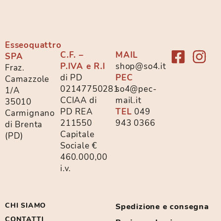
Esseoquattro
C.F. –
MAIL
SPA
P.IVA e R.I
shop@so4.it
Fraz.
di PD
PEC
Camazzole
02147750281
so4@pec-
1/A
CCIAA di
mail.it
35010
PD REA
TEL
049
Carmignano
211550
943 0366
di Brenta
Capitale
(PD)
Sociale €
460.000,00
i.v.
CHI SIAMO
Spedizione e consegna
CONTATTI