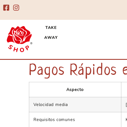
TAKE
AWAY
Esplora un mondo di emozioni con 
casinò, tra cui slot
Pagos Rápidos 
e ai migliori fornit
superbet
Aspecto
Velocidad media
Requisitos comunes