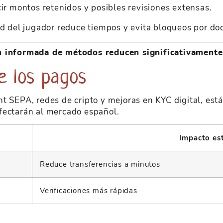
cir montos retenidos y posibles revisiones extensas.
ad del jugador reduce tiempos y evita bloqueos por do
ón informada de métodos reducen significativamente 
e los pagos
t SEPA, redes de cripto y mejoras en KYC digital, est
fectarán al mercado español.
Impacto es
Reduce transferencias a minutos
Verificaciones más rápidas