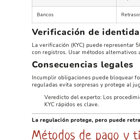
Bancos
Retraso
Verificación de identid
La verificación (KYC) puede representar 5
con registros. Usar métodos alternativos 
Consecuencias legales
Incumplir obligaciones puede bloquear fo
reguladas evita sorpresas y protege al ju
Veredicto del experto: Los procedimi
KYC rápidos es clave.
La regulación protege, pero puede retr
Métodos de pago y t