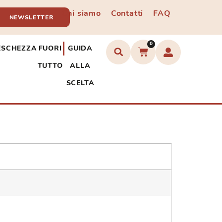
Chi siamo
Contatti
FAQ
NEWSLETTER
0
ESCHEZZA
FUORI
GUIDA
TUTTO
ALLA
SCELTA