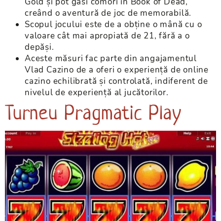
Gold și pot găsi comori în Book of Dead,
creând o aventură de joc de memorabilă.
Scopul jocului este de a obține o mână cu o
valoare cât mai apropiată de 21, fără a o
depăși.
Aceste măsuri fac parte din angajamentul
Vlad Cazino de a oferi o experiență de online
cazino echilibrată și controlată, indiferent de
nivelul de experiență al jucătorilor.
Turneu Pragmatic Play