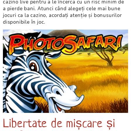
cazino live pentru a le încerca cu un risc minim de
a pierde bani. Atunci când alegeți cele mai bune
jocuri ca la cazino, acordați atenție și bonusurilor
disponibile în joc.
Libertate de mișcare și