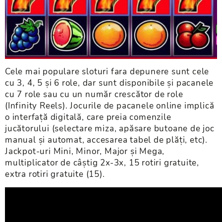
Cele mai populare sloturi fara depunere sunt cele
cu 3, 4, 5 și 6 role, dar sunt disponibile și pacanele
cu 7 role sau cu un număr crescător de role
(Infinity Reels). Jocurile de pacanele online implică
o interfață digitală, care preia comenzile
jucătorului (selectare miza, apăsare butoane de joc
manual și automat, accesarea tabel de plăți, etc).
Jackpot-uri Mini, Minor, Major și Mega,
multiplicator de câștig 2x-3x, 15 rotiri gratuite,
extra rotiri gratuite (15).